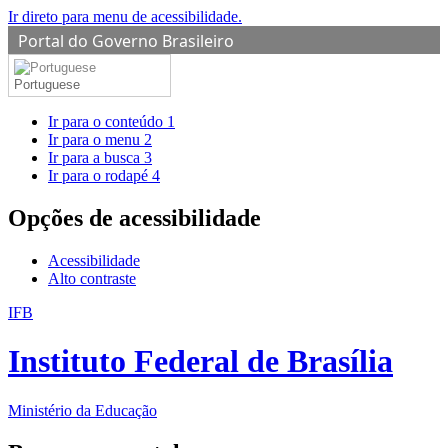
Ir direto para menu de acessibilidade.
Portal do Governo Brasileiro
Portuguese
Ir para o conteúdo
1
Ir para o menu
2
Ir para a busca
3
Ir para o rodapé
4
Opções de acessibilidade
Acessibilidade
Alto contraste
IFB
Instituto Federal de Brasília
Ministério da Educação