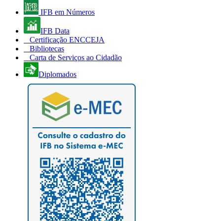
IFB em Números
IFB Data
Certificação ENCCEJA
Bibliotecas
Carta de Serviços ao Cidadão
Diplomados