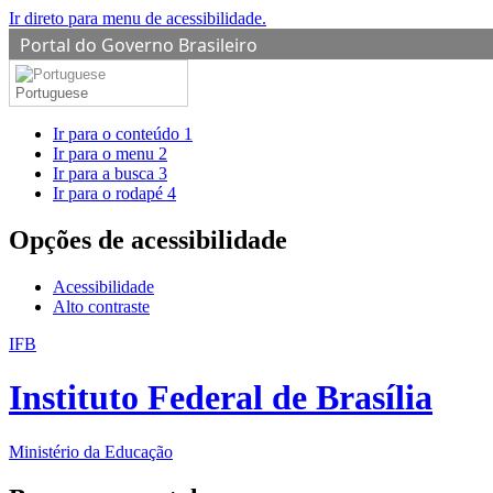
Ir direto para menu de acessibilidade.
Portal do Governo Brasileiro
Portuguese
Ir para o conteúdo
1
Ir para o menu
2
Ir para a busca
3
Ir para o rodapé
4
Opções de acessibilidade
Acessibilidade
Alto contraste
IFB
Instituto Federal de Brasília
Ministério da Educação