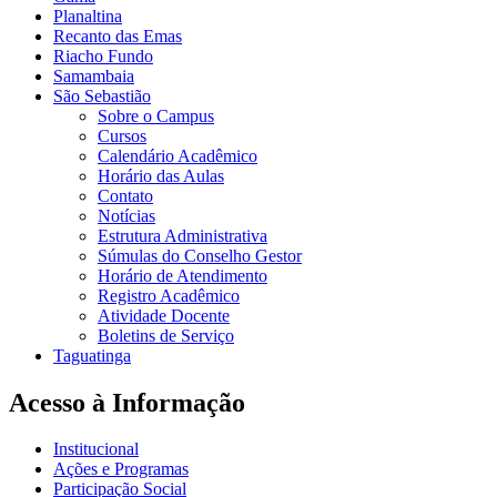
Planaltina
Recanto das Emas
Riacho Fundo
Samambaia
São Sebastião
Sobre o Campus
Cursos
Calendário Acadêmico
Horário das Aulas
Contato
Notícias
Estrutura Administrativa
Súmulas do Conselho Gestor
Horário de Atendimento
Registro Acadêmico
Atividade Docente
Boletins de Serviço
Taguatinga
Acesso à Informação
Institucional
Ações e Programas
Participação Social