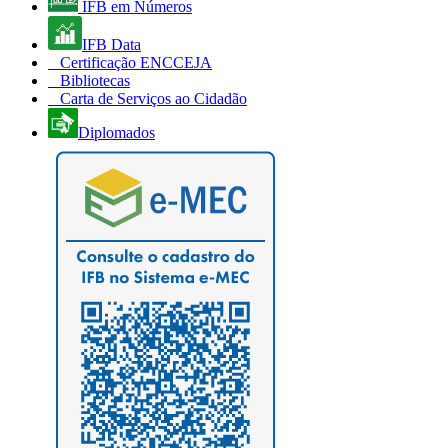
IFB em Números
IFB Data
Certificação ENCCEJA
Bibliotecas
Carta de Serviços ao Cidadão
Diplomados