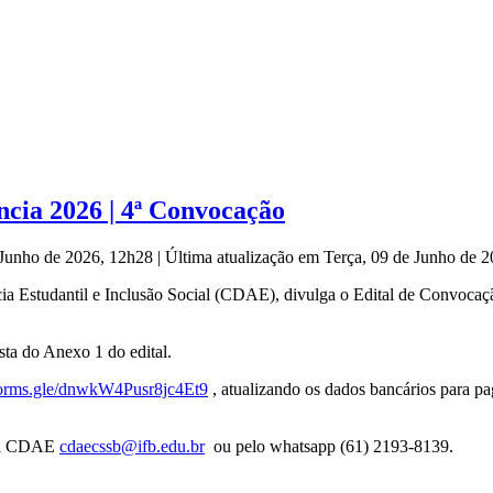
ia 2026 | 4ª Convocação
e Junho de 2026, 12h28
|
Última atualização em Terça, 09 de Junho de 
ia Estudantil e Inclusão Social (CDAE), divulga o Edital de Convoc
sta do Anexo 1 do edital.
/forms.gle/dnwkW4Pusr8jc4Et9
, atualizando os dados bancários para p
da CDAE
cdaecssb@ifb.edu.br
ou pelo whatsapp (61) 2193-8139.