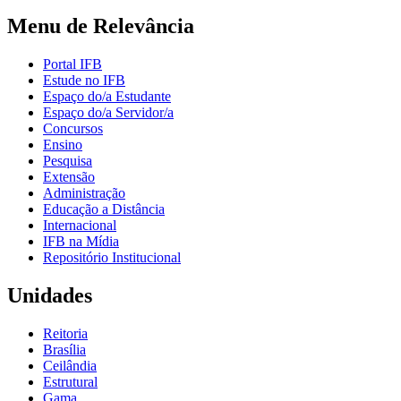
Menu de Relevância
Portal IFB
Estude no IFB
Espaço do/a Estudante
Espaço do/a Servidor/a
Concursos
Ensino
Pesquisa
Extensão
Administração
Educação a Distância
Internacional
IFB na Mídia
Repositório Institucional
Unidades
Reitoria
Brasília
Ceilândia
Estrutural
Gama