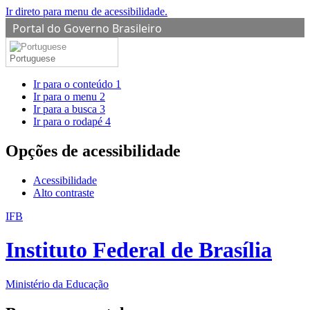
Ir direto para menu de acessibilidade.
Portal do Governo Brasileiro
Portuguese
Ir para o conteúdo
1
Ir para o menu
2
Ir para a busca
3
Ir para o rodapé
4
Opções de acessibilidade
Acessibilidade
Alto contraste
IFB
Instituto Federal de Brasília
Ministério da Educação