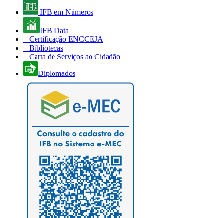
IFB em Números
IFB Data
Certificação ENCCEJA
Bibliotecas
Carta de Serviços ao Cidadão
Diplomados