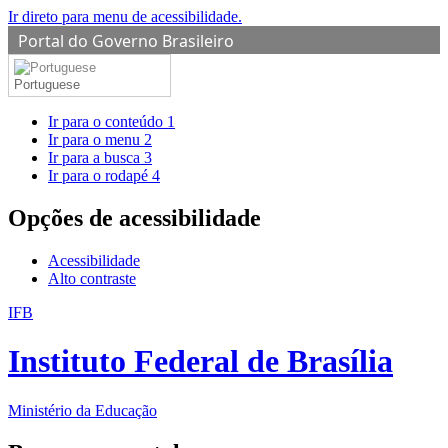
Ir direto para menu de acessibilidade.
Portal do Governo Brasileiro
Portuguese
Ir para o conteúdo
1
Ir para o menu
2
Ir para a busca
3
Ir para o rodapé
4
Opções de acessibilidade
Acessibilidade
Alto contraste
IFB
Instituto Federal de Brasília
Ministério da Educação