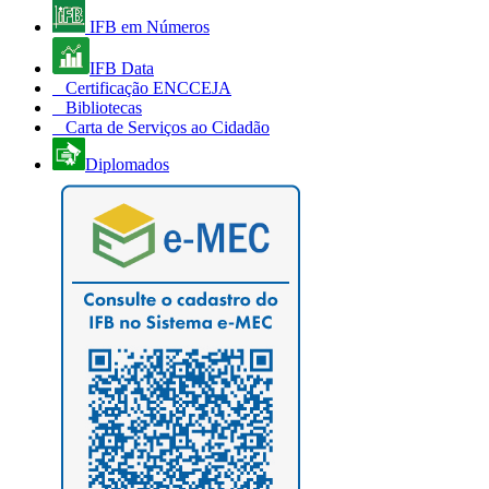
IFB em Números
IFB Data
Certificação ENCCEJA
Bibliotecas
Carta de Serviços ao Cidadão
Diplomados