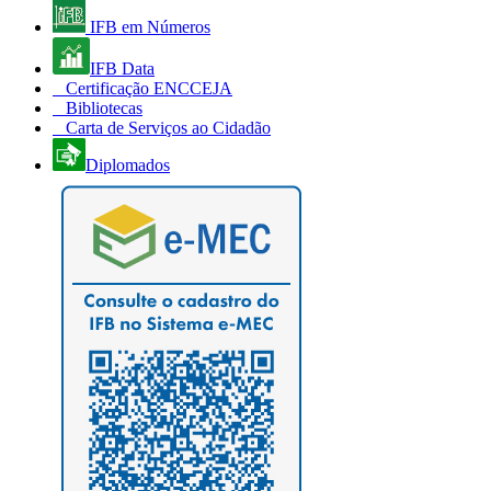
IFB em Números
IFB Data
Certificação ENCCEJA
Bibliotecas
Carta de Serviços ao Cidadão
Diplomados