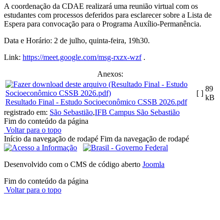
A coordenação da CDAE realizará uma reunião virtual com os
estudantes com processos deferidos para esclarecer sobre a Lista de
Espera para convocação para o Programa Auxílio-Permanência.
Data e Horário: 2 de julho, quinta-feira, 19h30.
Link:
https://meet.google.com/msg-rxzx-wzf
.
Anexos:
89
[ ]
kB
Resultado Final - Estudo Socioeconômico CSSB 2026.pdf
registrado em:
São Sebastião
,
IFB Campus São Sebastião
Fim do conteúdo da página
Voltar para o topo
Início da navegação de rodapé
Fim da navegação de rodapé
Desenvolvido com o CMS de código aberto
Joomla
Fim do conteúdo da página
Voltar para o topo