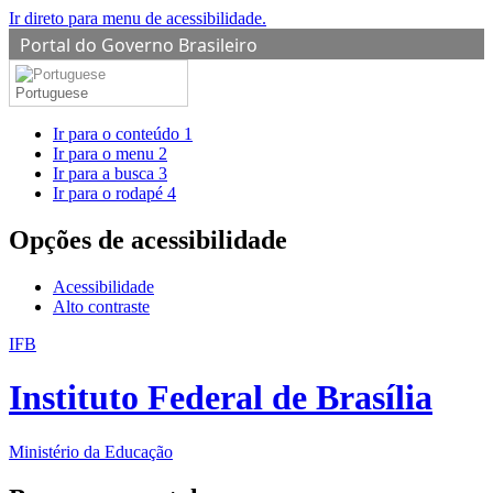
Ir direto para menu de acessibilidade.
Portal do Governo Brasileiro
Portuguese
Ir para o conteúdo
1
Ir para o menu
2
Ir para a busca
3
Ir para o rodapé
4
Opções de acessibilidade
Acessibilidade
Alto contraste
IFB
Instituto Federal de Brasília
Ministério da Educação