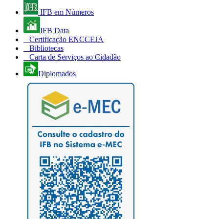
IFB em Números
IFB Data
Certificação ENCCEJA
Bibliotecas
Carta de Serviços ao Cidadão
Diplomados