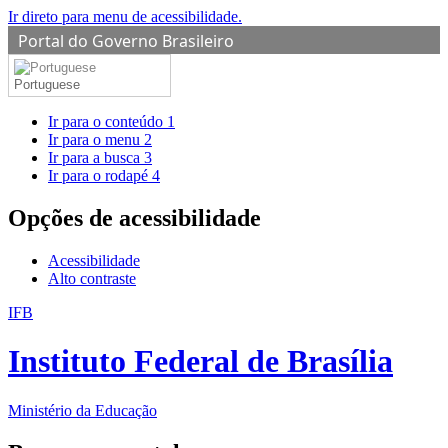
Ir direto para menu de acessibilidade.
Portal do Governo Brasileiro
Portuguese
Ir para o conteúdo
1
Ir para o menu
2
Ir para a busca
3
Ir para o rodapé
4
Opções de acessibilidade
Acessibilidade
Alto contraste
IFB
Instituto Federal de Brasília
Ministério da Educação