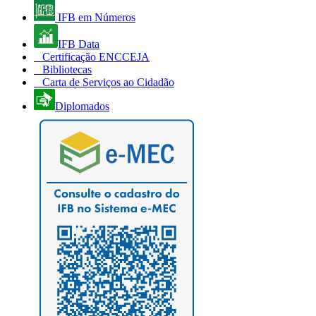
IFB em Números
IFB Data
Certificação ENCCEJA
Bibliotecas
Carta de Serviços ao Cidadão
Diplomados