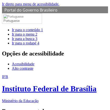
Ir direto para menu de acessibilidade.
Portal do Governo Brasileiro
Portuguese
Ir para o conteúdo
1
Ir para o menu
2
Ir para a busca
3
Ir para o rodapé
4
Opções de acessibilidade
Acessibilidade
Alto contraste
IFB
Instituto Federal de Brasília
Ministério da Educação