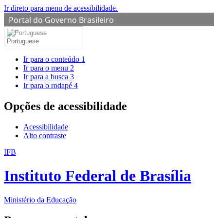
Ir direto para menu de acessibilidade.
Portal do Governo Brasileiro
Portuguese
Ir para o conteúdo
1
Ir para o menu
2
Ir para a busca
3
Ir para o rodapé
4
Opções de acessibilidade
Acessibilidade
Alto contraste
IFB
Instituto Federal de Brasília
Ministério da Educação