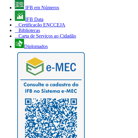
IFB em Números
IFB Data
Certificação ENCCEJA
Bibliotecas
Carta de Serviços ao Cidadão
Diplomados