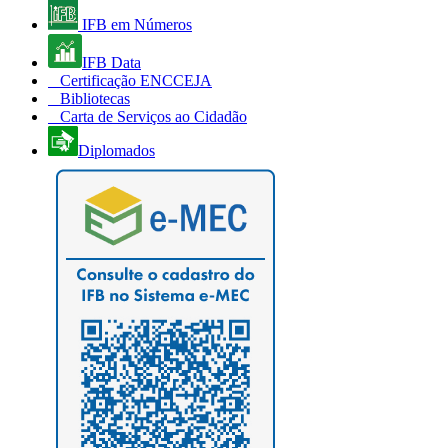
IFB em Números
IFB Data
Certificação ENCCEJA
Bibliotecas
Carta de Serviços ao Cidadão
Diplomados