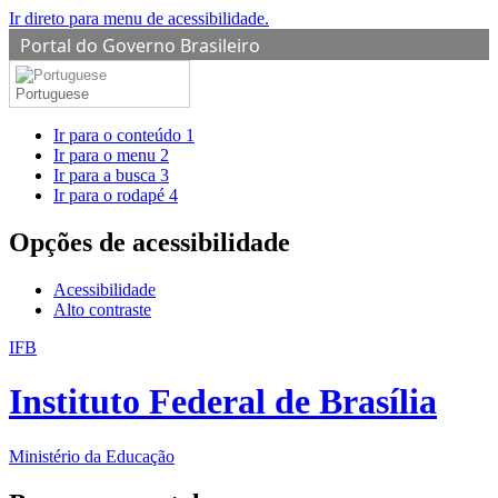
Ir direto para menu de acessibilidade.
Portal do Governo Brasileiro
Portuguese
Ir para o conteúdo
1
Ir para o menu
2
Ir para a busca
3
Ir para o rodapé
4
Opções de acessibilidade
Acessibilidade
Alto contraste
IFB
Instituto Federal de Brasília
Ministério da Educação