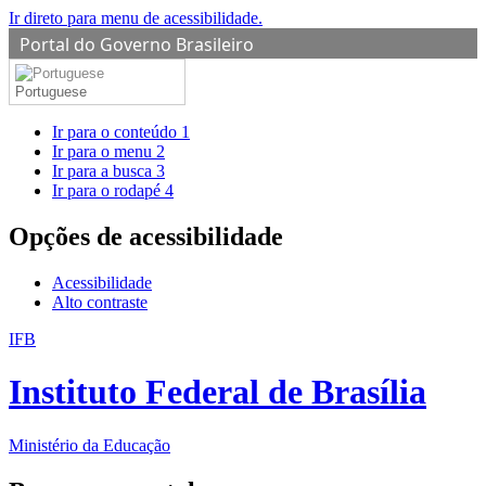
Ir direto para menu de acessibilidade.
Portal do Governo Brasileiro
Portuguese
Ir para o conteúdo
1
Ir para o menu
2
Ir para a busca
3
Ir para o rodapé
4
Opções de acessibilidade
Acessibilidade
Alto contraste
IFB
Instituto Federal de Brasília
Ministério da Educação