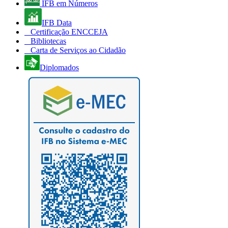
IFB em Números
IFB Data
Certificação ENCCEJA
Bibliotecas
Carta de Serviços ao Cidadão
Diplomados