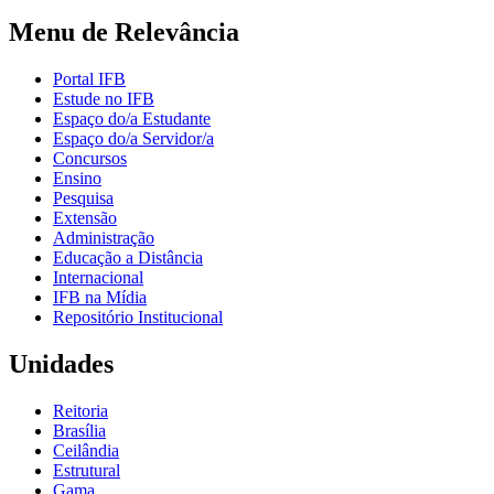
Menu de Relevância
Portal IFB
Estude no IFB
Espaço do/a Estudante
Espaço do/a Servidor/a
Concursos
Ensino
Pesquisa
Extensão
Administração
Educação a Distância
Internacional
IFB na Mídia
Repositório Institucional
Unidades
Reitoria
Brasília
Ceilândia
Estrutural
Gama