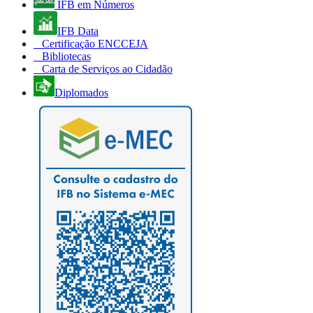
IFB em Números
IFB Data
Certificação ENCCEJA
Bibliotecas
Carta de Serviços ao Cidadão
Diplomados