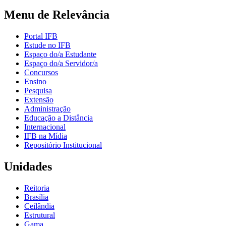
Menu de Relevância
Portal IFB
Estude no IFB
Espaço do/a Estudante
Espaço do/a Servidor/a
Concursos
Ensino
Pesquisa
Extensão
Administração
Educação a Distância
Internacional
IFB na Mídia
Repositório Institucional
Unidades
Reitoria
Brasília
Ceilândia
Estrutural
Gama