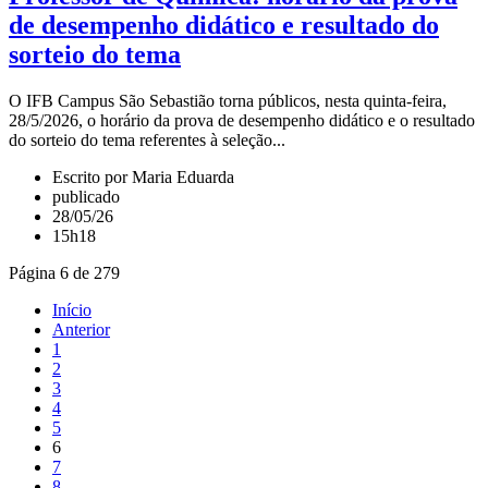
de desempenho didático e resultado do
sorteio do tema
O IFB Campus São Sebastião torna públicos, nesta quinta-feira,
28/5/2026, o horário da prova de desempenho didático e o resultado
do sorteio do tema referentes à seleção...
Escrito por Maria Eduarda
publicado
28/05/26
15h18
Página 6 de 279
Início
Anterior
1
2
3
4
5
6
7
8