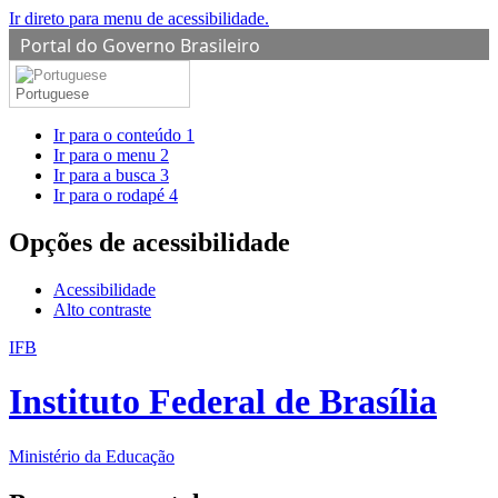
Ir direto para menu de acessibilidade.
Portal do Governo Brasileiro
Portuguese
Ir para o conteúdo
1
Ir para o menu
2
Ir para a busca
3
Ir para o rodapé
4
Opções de acessibilidade
Acessibilidade
Alto contraste
IFB
Instituto Federal de Brasília
Ministério da Educação