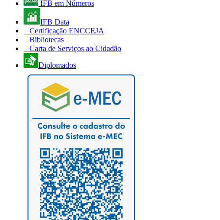
IFB em Números
IFB Data
Certificação ENCCEJA
Bibliotecas
Carta de Serviços ao Cidadão
Diplomados