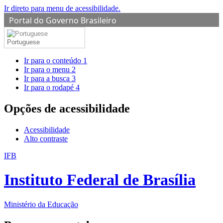
Ir direto para menu de acessibilidade.
Portal do Governo Brasileiro
Portuguese
Ir para o conteúdo
1
Ir para o menu
2
Ir para a busca
3
Ir para o rodapé
4
Opções de acessibilidade
Acessibilidade
Alto contraste
IFB
Instituto Federal de Brasília
Ministério da Educação