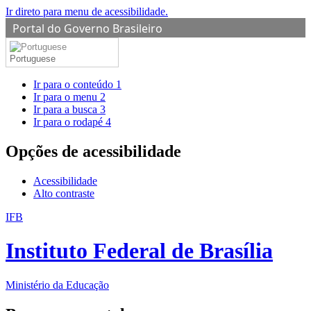
Ir direto para menu de acessibilidade.
Portal do Governo Brasileiro
Portuguese
Ir para o conteúdo
1
Ir para o menu
2
Ir para a busca
3
Ir para o rodapé
4
Opções de acessibilidade
Acessibilidade
Alto contraste
IFB
Instituto Federal de Brasília
Ministério da Educação