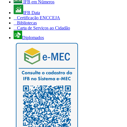
IFB em Números
IFB Data
Certificação ENCCEJA
Bibliotecas
Carta de Serviços ao Cidadão
Diplomados