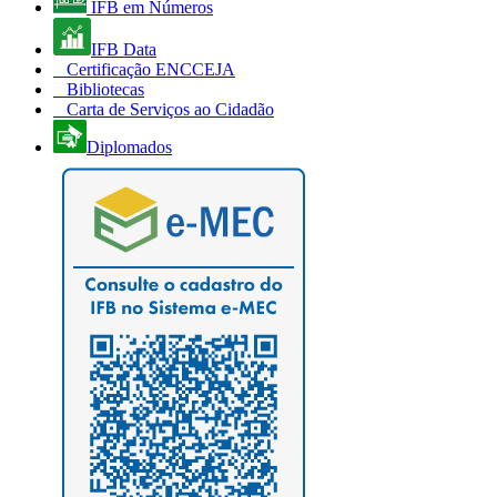
IFB em Números
IFB Data
Certificação ENCCEJA
Bibliotecas
Carta de Serviços ao Cidadão
Diplomados