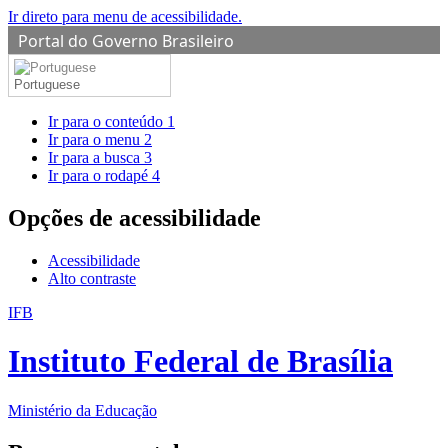
Ir direto para menu de acessibilidade.
Portal do Governo Brasileiro
Portuguese
Ir para o conteúdo
1
Ir para o menu
2
Ir para a busca
3
Ir para o rodapé
4
Opções de acessibilidade
Acessibilidade
Alto contraste
IFB
Instituto Federal de Brasília
Ministério da Educação