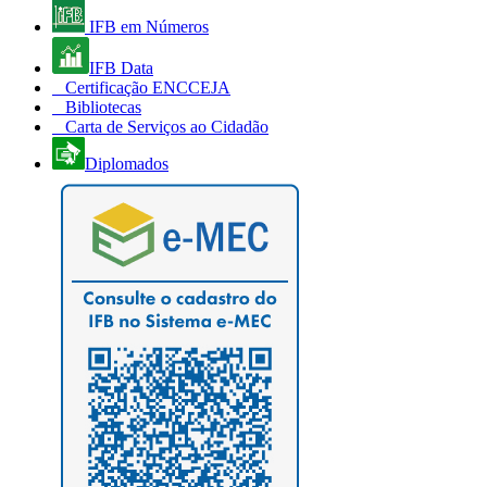
IFB em Números
IFB Data
Certificação ENCCEJA
Bibliotecas
Carta de Serviços ao Cidadão
Diplomados