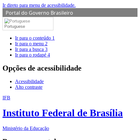
Ir direto para menu de acessibilidade.
Portal do Governo Brasileiro
Portuguese
Ir para o conteúdo
1
Ir para o menu
2
Ir para a busca
3
Ir para o rodapé
4
Opções de acessibilidade
Acessibilidade
Alto contraste
IFB
Instituto Federal de Brasília
Ministério da Educação