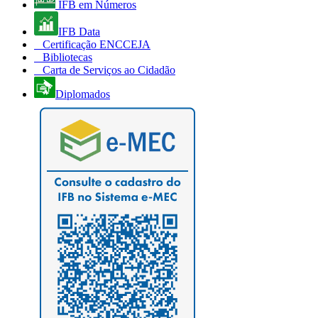
IFB em Números
IFB Data
Certificação ENCCEJA
Bibliotecas
Carta de Serviços ao Cidadão
Diplomados