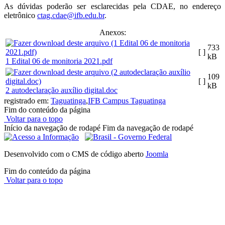
As dúvidas poderão ser esclarecidas pela CDAE, no endereço
eletrônico
ctag.cdae@ifb.edu.br
.
Anexos:
733
[ ]
kB
1 Edital 06 de monitoria 2021.pdf
109
[ ]
kB
2 autodeclaração auxílio digital.doc
registrado em:
Taguatinga
,
IFB Campus Taguatinga
Fim do conteúdo da página
Voltar para o topo
Início da navegação de rodapé
Fim da navegação de rodapé
Desenvolvido com o CMS de código aberto
Joomla
Fim do conteúdo da página
Voltar para o topo