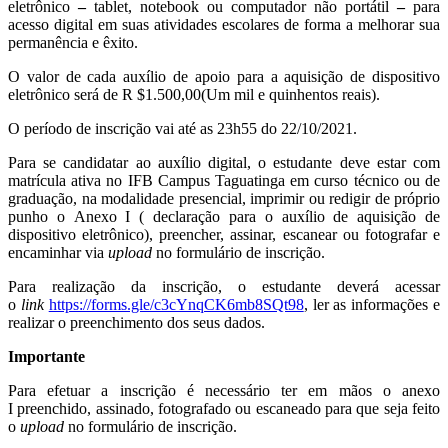
eletrônico
–
tablet, notebook ou computador não portátil
–
para
acesso digital em suas atividades escolares de forma a melhorar sua
permanência e êxito.
O valor de cada auxílio de apoio para a aquisição de dispositivo
eletrônico será de R $1.500,00(Um mil e quinhentos reais).
O período de inscrição vai até as 23h55 do 22/10/2021.
Para se candidatar ao auxílio digital, o estudante deve estar com
matrícula ativa no IFB Campus Taguatinga em curso técnico ou de
graduação, na modalidade presencial, imprimir ou redigir de próprio
punho o Anexo I ( declaração para o auxílio de aquisição de
dispositivo eletrônico), preencher, assinar, escanear ou fotografar e
encaminhar via
upload
no formulário de inscrição.
Para realização da inscrição, o estudante deverá acessar
o
link
https://forms.gle/c3cYnqCK6mb8SQt98
, ler as informações e
realizar o preenchimento dos seus dados.
Importante
Para efetuar a inscrição é necessário ter em mãos o anexo
I preenchido, assinado, fotografado ou escaneado para que seja feito
o
upload
no formulário de inscrição.