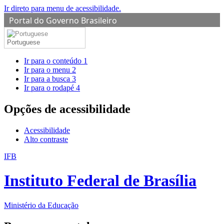
Ir direto para menu de acessibilidade.
Portal do Governo Brasileiro
Portuguese
Ir para o conteúdo
1
Ir para o menu
2
Ir para a busca
3
Ir para o rodapé
4
Opções de acessibilidade
Acessibilidade
Alto contraste
IFB
Instituto Federal de Brasília
Ministério da Educação