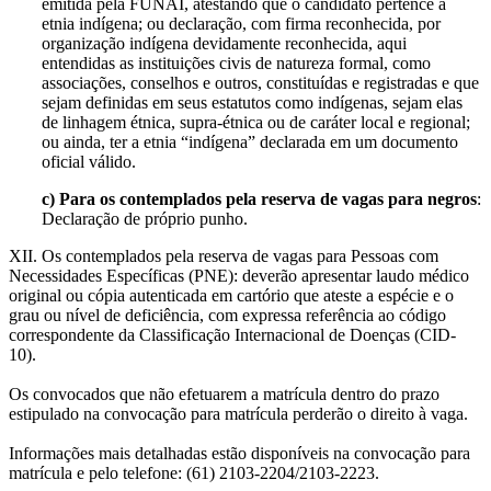
emitida pela FUNAI, atestando que o candidato pertence à
etnia indígena; ou declaração, com firma reconhecida, por
organização indígena devidamente reconhecida, aqui
entendidas as instituições civis de natureza formal, como
associações, conselhos e outros, constituídas e registradas e que
sejam definidas em seus estatutos como indígenas, sejam elas
de linhagem étnica, supra-étnica ou de caráter local e regional;
ou ainda, ter a etnia “indígena” declarada em um documento
oficial válido.
c) Para os contemplados pela reserva de vagas para negros
:
Declaração de próprio punho.
XII. Os contemplados pela reserva de vagas para Pessoas com
Necessidades Específicas (PNE): deverão apresentar laudo médico
original ou cópia autenticada em cartório que ateste a espécie e o
grau ou nível de deficiência, com expressa referência ao código
correspondente da Classificação Internacional de Doenças (CID-
10).
Os convocados que não efetuarem a matrícula dentro do prazo
estipulado na convocação para matrícula perderão o direito à vaga.
Informações mais detalhadas estão disponíveis na convocação para
matrícula e pelo telefone: (61) 2103-2204/2103-2223.