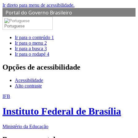
Ir direto para menu de acessibilidade.
Portal do Governo Brasileiro
Portuguese
Ir para o conteúdo
1
Ir para o menu
2
Ir para a busca
3
Ir para o rodapé
4
Opções de acessibilidade
Acessibilidade
Alto contraste
IFB
Instituto Federal de Brasília
Ministério da Educação