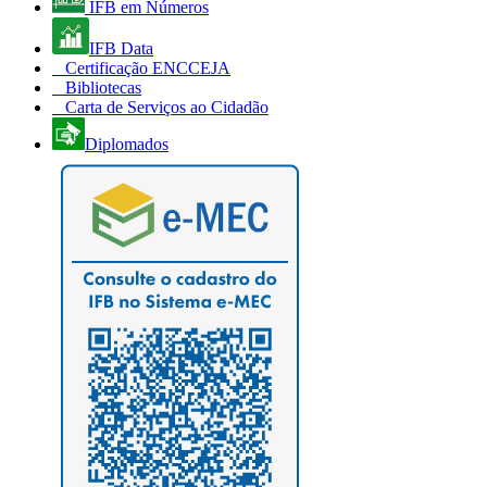
IFB em Números
IFB Data
Certificação ENCCEJA
Bibliotecas
Carta de Serviços ao Cidadão
Diplomados