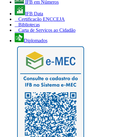
IFB em Números
IFB Data
Certificação ENCCEJA
Bibliotecas
Carta de Serviços ao Cidadão
Diplomados