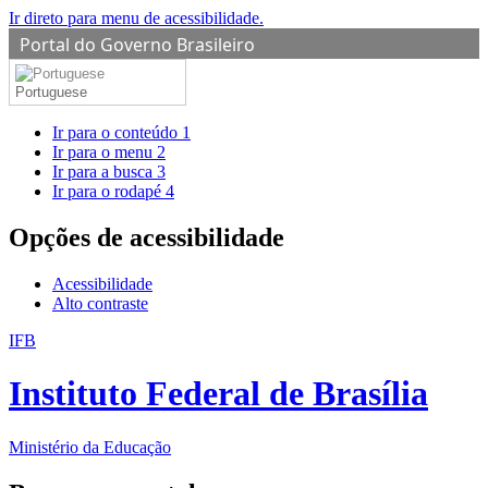
Ir direto para menu de acessibilidade.
Portal do Governo Brasileiro
Portuguese
Ir para o conteúdo
1
Ir para o menu
2
Ir para a busca
3
Ir para o rodapé
4
Opções de acessibilidade
Acessibilidade
Alto contraste
IFB
Instituto Federal de Brasília
Ministério da Educação