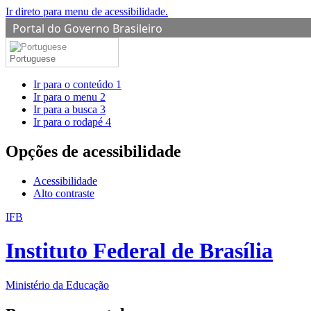
Ir direto para menu de acessibilidade.
Portal do Governo Brasileiro
Portuguese
Ir para o conteúdo
1
Ir para o menu
2
Ir para a busca
3
Ir para o rodapé
4
Opções de acessibilidade
Acessibilidade
Alto contraste
IFB
Instituto Federal de Brasília
Ministério da Educação