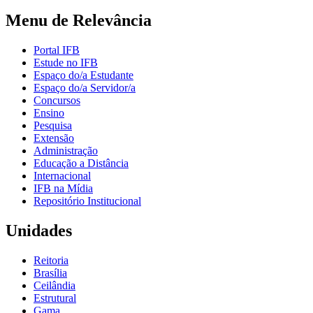
Menu de Relevância
Portal IFB
Estude no IFB
Espaço do/a Estudante
Espaço do/a Servidor/a
Concursos
Ensino
Pesquisa
Extensão
Administração
Educação a Distância
Internacional
IFB na Mídia
Repositório Institucional
Unidades
Reitoria
Brasília
Ceilândia
Estrutural
Gama