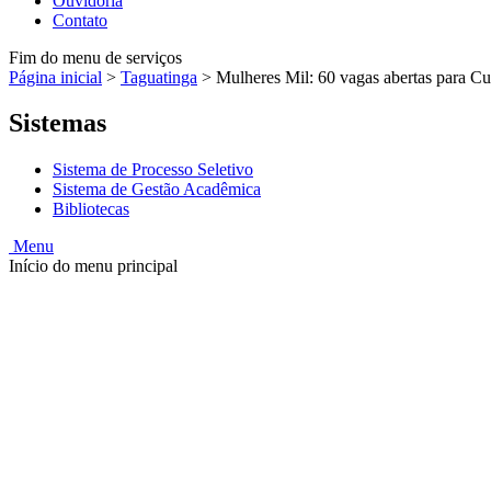
Ouvidoria
Contato
Fim do menu de serviços
Página inicial
>
Taguatinga
>
Mulheres Mil: 60 vagas abertas para C
Sistemas
Sistema de Processo Seletivo
Sistema de Gestão Acadêmica
Bibliotecas
Menu
Início do menu principal