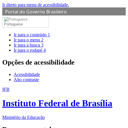
Ir direto para menu de acessibilidade.
Portal do Governo Brasileiro
Portuguese
Ir para o conteúdo
1
Ir para o menu
2
Ir para a busca
3
Ir para o rodapé
4
Opções de acessibilidade
Acessibilidade
Alto contraste
IFB
Instituto Federal de Brasília
Ministério da Educação