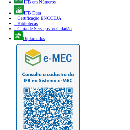
IFB em Números
IFB Data
Certificação ENCCEJA
Bibliotecas
Carta de Serviços ao Cidadão
Diplomados