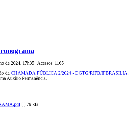
 cronograma
lho de 2024, 17h35
|
Acessos: 1165
ção da
CHAMADA PÚBLICA 2/2024 - DGTG/RIFB/IFBRASILIA
,
rama Auxílio Permanência.
RAMA.pdf
[ ]
79 kB