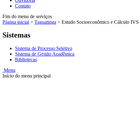
Ouvidoria
Contato
Fim do menu de serviços
Página inicial
>
Taguatinga
>
Estudo Socioeconômico e Cálculo IVS –
Sistemas
Sistema de Processo Seletivo
Sistema de Gestão Acadêmica
Bibliotecas
Menu
Início do menu principal