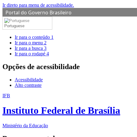
Ir direto para menu de acessibilidade.
Portal do Governo Brasileiro
Portuguese
Ir para o conteúdo
1
Ir para o menu
2
Ir para a busca
3
Ir para o rodapé
4
Opções de acessibilidade
Acessibilidade
Alto contraste
IFB
Instituto Federal de Brasília
Ministério da Educação