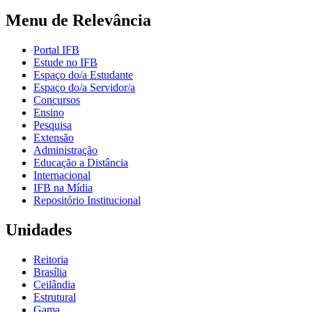
Menu de Relevância
Portal IFB
Estude no IFB
Espaço do/a Estudante
Espaço do/a Servidor/a
Concursos
Ensino
Pesquisa
Extensão
Administração
Educação a Distância
Internacional
IFB na Mídia
Repositório Institucional
Unidades
Reitoria
Brasília
Ceilândia
Estrutural
Gama