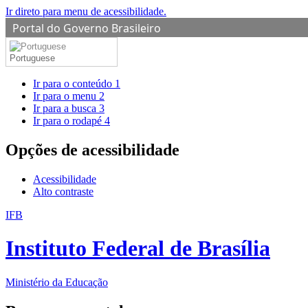
Ir direto para menu de acessibilidade.
Portal do Governo Brasileiro
Portuguese
Ir para o conteúdo
1
Ir para o menu
2
Ir para a busca
3
Ir para o rodapé
4
Opções de acessibilidade
Acessibilidade
Alto contraste
IFB
Instituto Federal de Brasília
Ministério da Educação