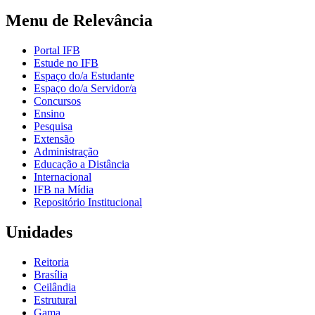
Menu de Relevância
Portal IFB
Estude no IFB
Espaço do/a Estudante
Espaço do/a Servidor/a
Concursos
Ensino
Pesquisa
Extensão
Administração
Educação a Distância
Internacional
IFB na Mídia
Repositório Institucional
Unidades
Reitoria
Brasília
Ceilândia
Estrutural
Gama