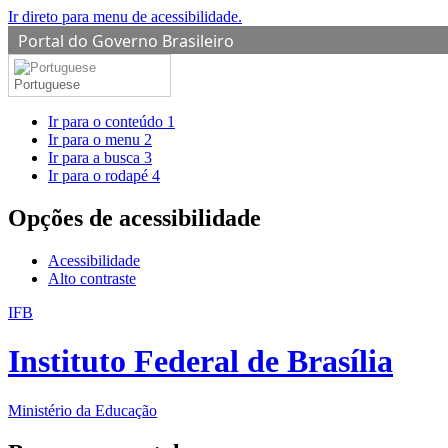
Ir direto para menu de acessibilidade.
Portal do Governo Brasileiro
Portuguese
Ir para o conteúdo
1
Ir para o menu
2
Ir para a busca
3
Ir para o rodapé
4
Opções de acessibilidade
Acessibilidade
Alto contraste
IFB
Instituto Federal de Brasília
Ministério da Educação