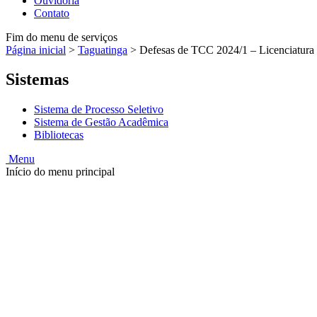
Ouvidoria
Contato
Fim do menu de serviços
Página inicial
>
Taguatinga
>
Defesas de TCC 2024/1 – Licenciatura 
Sistemas
Sistema de Processo Seletivo
Sistema de Gestão Acadêmica
Bibliotecas
Menu
Início do menu principal