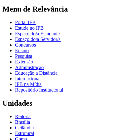
Menu de Relevância
Portal IFB
Estude no IFB
Espaço do/a Estudante
Espaço do/a Servidor/a
Concursos
Ensino
Pesquisa
Extensão
Administração
Educação a Distância
Internacional
IFB na Mídia
Repositório Institucional
Unidades
Reitoria
Brasília
Ceilândia
Estrutural
Gama