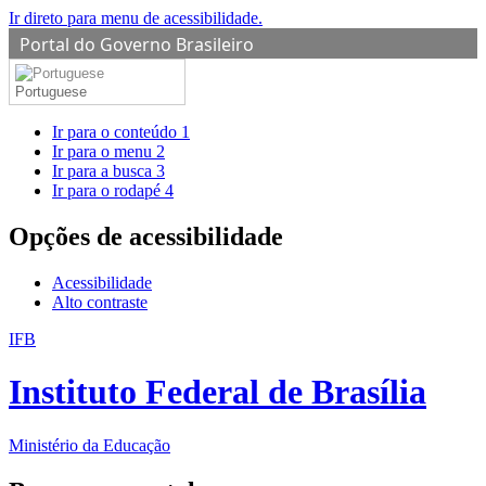
Ir direto para menu de acessibilidade.
Portal do Governo Brasileiro
Portuguese
Ir para o conteúdo
1
Ir para o menu
2
Ir para a busca
3
Ir para o rodapé
4
Opções de acessibilidade
Acessibilidade
Alto contraste
IFB
Instituto Federal de Brasília
Ministério da Educação