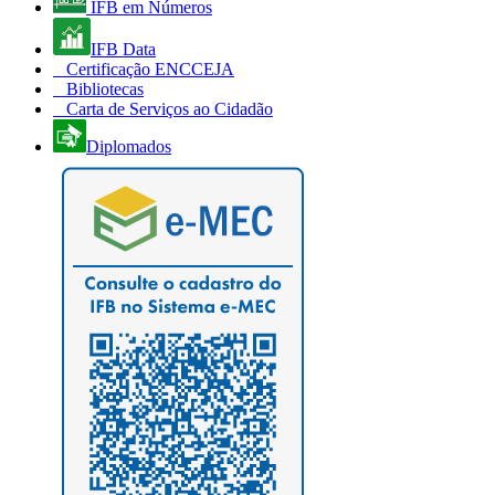
IFB em Números
IFB Data
Certificação ENCCEJA
Bibliotecas
Carta de Serviços ao Cidadão
Diplomados