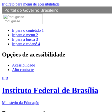
Ir direto para menu de acessibilidade.
Portal do Governo Brasileiro
Portuguese
Ir para o conteúdo
1
Ir para o menu
2
Ir para a busca
3
Ir para o rodapé
4
Opções de acessibilidade
Acessibilidade
Alto contraste
IFB
Instituto Federal de Brasília
Ministério da Educação