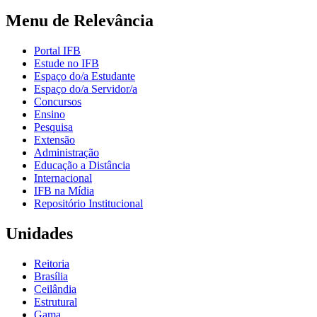
Menu de Relevância
Portal IFB
Estude no IFB
Espaço do/a Estudante
Espaço do/a Servidor/a
Concursos
Ensino
Pesquisa
Extensão
Administração
Educação a Distância
Internacional
IFB na Mídia
Repositório Institucional
Unidades
Reitoria
Brasília
Ceilândia
Estrutural
Gama