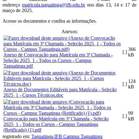
endereço
matricula.taguatinga@ifb.edu.br
nos dias 13, 14 e 17 de
março de 2025.
Acesse os documentos e confira as informações.
Anexos:
366
[ ]
Anexo de Convocação para Matrícula em 3ª Chamada -
kB
Seleção 2025_1 - Todos os Cursos - Campus
Taguatinga.pdf
124
[ ]
kB
Anexo de Documentos Editáveis para Matrícula - Seleção
2025_1 - Cursos Técnicos.doc
99
[ ]
Convocação para Matrícula em 3ª Chamada - Seleção
kB
2025_1 - Todos os Cursos - Campus Taguatinga
(Retificado) (1).pdf
registrado em:
Taguatinga
,
IFB Campus Taguatinga