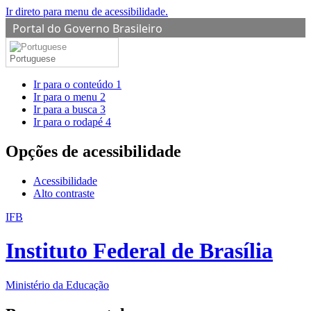
Ir direto para menu de acessibilidade.
Portal do Governo Brasileiro
Portuguese
Ir para o conteúdo
1
Ir para o menu
2
Ir para a busca
3
Ir para o rodapé
4
Opções de acessibilidade
Acessibilidade
Alto contraste
IFB
Instituto Federal de Brasília
Ministério da Educação