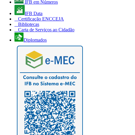
IFB em Números
IFB Data
Certificação ENCCEJA
Bibliotecas
Carta de Serviços ao Cidadão
Diplomados