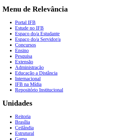
Menu de Relevância
Portal IFB
Estude no IFB
Espaço do/a Estudante
Espaço do/a Servidor/a
Concursos
Ensino
Pesquisa
Extensão
Administração
Educação a Distância
Internacional
IFB na Mídia
Repositório Institucional
Unidades
Reitoria
Brasília
Ceilândia
Estrutural
Gama