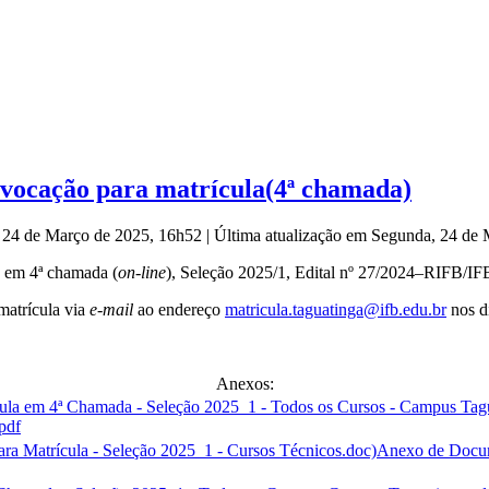
onvocação para matrícula(4ª chamada)
, 24 de Março de 2025, 16h52
|
Última atualização em Segunda, 24 de
 em 4ª chamada (
on-line
), Seleção 2025/1, Edital nº 27/2024–RIFB/IF
matrícula via
e-mail
ao endereço
matricula.taguatinga@ifb.edu.br
nos d
Anexos:
pdf
Anexo de Docume