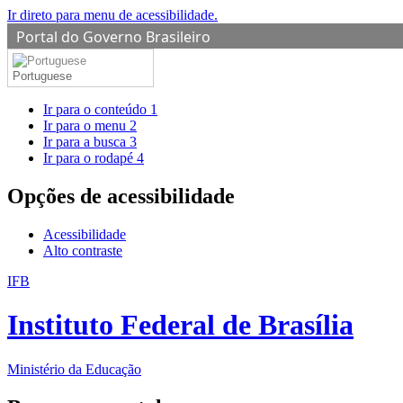
Ir direto para menu de acessibilidade.
Portal do Governo Brasileiro
Portuguese
Ir para o conteúdo
1
Ir para o menu
2
Ir para a busca
3
Ir para o rodapé
4
Opções de acessibilidade
Acessibilidade
Alto contraste
IFB
Instituto Federal de Brasília
Ministério da Educação