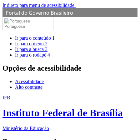
Ir direto para menu de acessibilidade.
Portal do Governo Brasileiro
Portuguese
Ir para o conteúdo
1
Ir para o menu
2
Ir para a busca
3
Ir para o rodapé
4
Opções de acessibilidade
Acessibilidade
Alto contraste
IFB
Instituto Federal de Brasília
Ministério da Educação