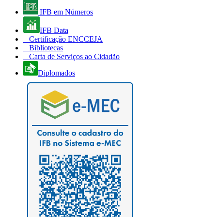
IFB em Números
IFB Data
Certificação ENCCEJA
Bibliotecas
Carta de Serviços ao Cidadão
Diplomados