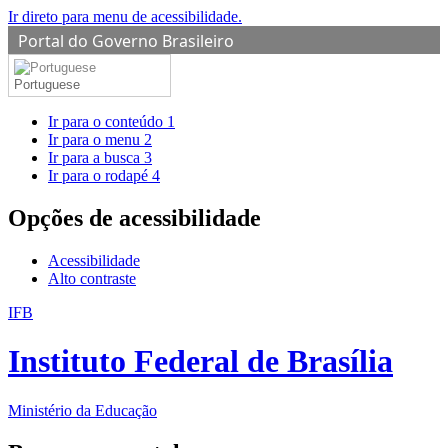
Ir direto para menu de acessibilidade.
Portal do Governo Brasileiro
Portuguese
Ir para o conteúdo
1
Ir para o menu
2
Ir para a busca
3
Ir para o rodapé
4
Opções de acessibilidade
Acessibilidade
Alto contraste
IFB
Instituto Federal de Brasília
Ministério da Educação