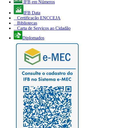
IFB em Números
IFB Data
Certificação ENCCEJA
Bibliotecas
Carta de Serviços ao Cidadão
Diplomados