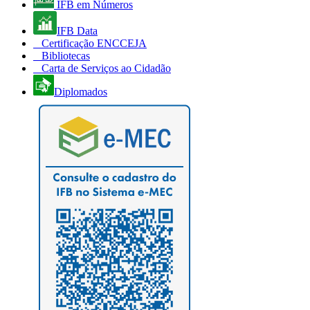
IFB em Números
IFB Data
Certificação ENCCEJA
Bibliotecas
Carta de Serviços ao Cidadão
Diplomados