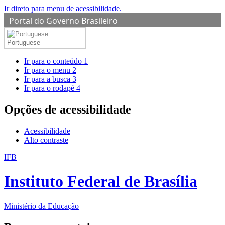
Ir direto para menu de acessibilidade.
Portal do Governo Brasileiro
Portuguese
Ir para o conteúdo
1
Ir para o menu
2
Ir para a busca
3
Ir para o rodapé
4
Opções de acessibilidade
Acessibilidade
Alto contraste
IFB
Instituto Federal de Brasília
Ministério da Educação