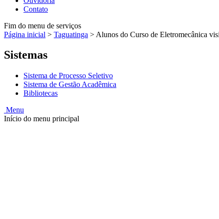
Ouvidoria
Contato
Fim do menu de serviços
Página inicial
>
Taguatinga
>
Alunos do Curso de Eletromecânica vi
Sistemas
Sistema de Processo Seletivo
Sistema de Gestão Acadêmica
Bibliotecas
Menu
Início do menu principal