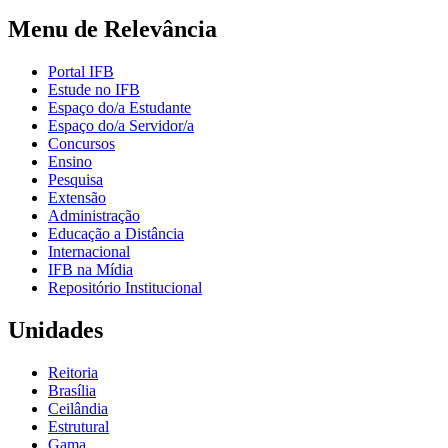
Menu de Relevância
Portal IFB
Estude no IFB
Espaço do/a Estudante
Espaço do/a Servidor/a
Concursos
Ensino
Pesquisa
Extensão
Administração
Educação a Distância
Internacional
IFB na Mídia
Repositório Institucional
Unidades
Reitoria
Brasília
Ceilândia
Estrutural
Gama