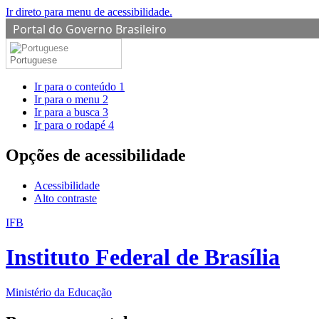
Ir direto para menu de acessibilidade.
Portal do Governo Brasileiro
Portuguese
Ir para o conteúdo
1
Ir para o menu
2
Ir para a busca
3
Ir para o rodapé
4
Opções de acessibilidade
Acessibilidade
Alto contraste
IFB
Instituto Federal de Brasília
Ministério da Educação