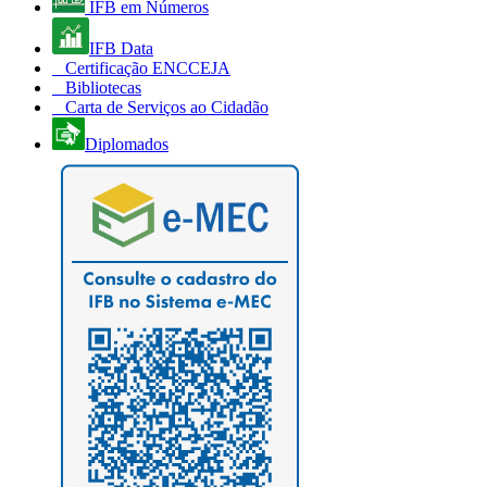
IFB em Números
IFB Data
Certificação ENCCEJA
Bibliotecas
Carta de Serviços ao Cidadão
Diplomados