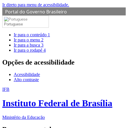
Ir direto para menu de acessibilidade.
Portal do Governo Brasileiro
Portuguese
Ir para o conteúdo
1
Ir para o menu
2
Ir para a busca
3
Ir para o rodapé
4
Opções de acessibilidade
Acessibilidade
Alto contraste
IFB
Instituto Federal de Brasília
Ministério da Educação