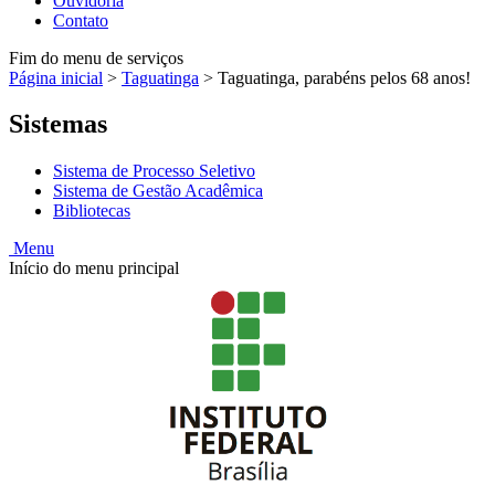
Ouvidoria
Contato
Fim do menu de serviços
Página inicial
>
Taguatinga
>
Taguatinga, parabéns pelos 68 anos!
Sistemas
Sistema de Processo Seletivo
Sistema de Gestão Acadêmica
Bibliotecas
Menu
Início do menu principal