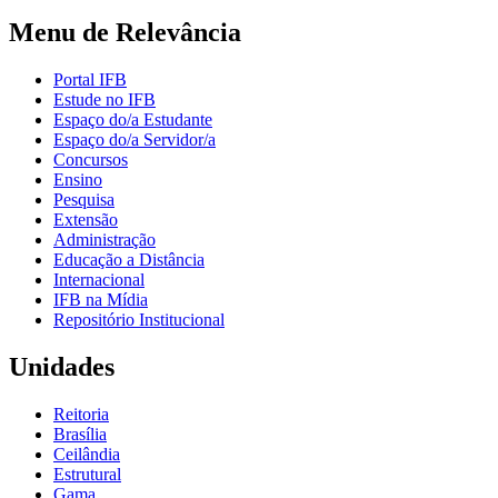
Menu de Relevância
Portal IFB
Estude no IFB
Espaço do/a Estudante
Espaço do/a Servidor/a
Concursos
Ensino
Pesquisa
Extensão
Administração
Educação a Distância
Internacional
IFB na Mídia
Repositório Institucional
Unidades
Reitoria
Brasília
Ceilândia
Estrutural
Gama