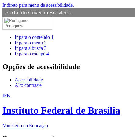
Ir direto para menu de acessibilidade.
Portal do Governo Brasileiro
Portuguese
Ir para o conteúdo
1
Ir para o menu
2
Ir para a busca
3
Ir para o rodapé
4
Opções de acessibilidade
Acessibilidade
Alto contraste
IFB
Instituto Federal de Brasília
Ministério da Educação