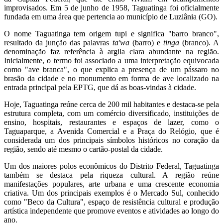
improvisados. Em 5 de junho de 1958, Taguatinga foi oficialmente
fundada em uma área que pertencia ao município de Luziânia (GO).
O nome Taguatinga tem origem tupi e significa "barro branco",
resultado da junção das palavras
ta'wa
(barro) e
tinga
(branco). A
denominação faz referência à argila clara abundante na região.
Inicialmente, o termo foi associado a uma interpretação equivocada
como "ave branca", o que explica a presença de um pássaro no
brasão da cidade e no monumento
em forma de ave
localizado na
entrada principal pela EPTG,
que dá as boas-vindas à cidade.
Hoje, Taguatinga reúne cerca de 200 mil habitantes e destaca-se pela
estrutura completa, com um comércio diversificado, instituições de
ensino, hospitais, restaurantes e espaços de lazer, como o
Taguaparque, a Avenida Comercial e a Praça do Relógio, que é
considerada um dos principais símbolos históricos no coração da
região, sendo até mesmo o cartão-postal da cidade.
Um dos maiores polos econômicos do Distrito Federal, Taguatinga
também se destaca pela riqueza cultural. A região reúne
manifestações populares, arte urbana e uma crescente economia
criativa. Um dos principais exemplos é o Mercado Sul, conhecido
como "Beco da Cultura", espaço de resistência cultural e produção
artística independente que promove eventos e atividades ao longo do
ano.