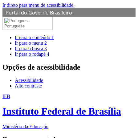
Ir direto para menu de acessibilidade.
Portal do Governo Brasileiro
Portuguese
Ir para o conteúdo
1
Ir para o menu
2
Ir para a busca
3
Ir para o rodapé
4
Opções de acessibilidade
Acessibilidade
Alto contraste
IFB
Instituto Federal de Brasília
Ministério da Educação