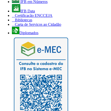
IFB em Números
IFB Data
Certificação ENCCEJA
Bibliotecas
Carta de Serviços ao Cidadão
Diplomados