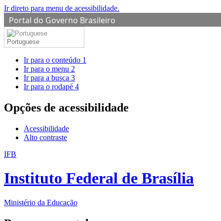
Ir direto para menu de acessibilidade.
Portal do Governo Brasileiro
Portuguese
Ir para o conteúdo
1
Ir para o menu
2
Ir para a busca
3
Ir para o rodapé
4
Opções de acessibilidade
Acessibilidade
Alto contraste
IFB
Instituto Federal de Brasília
Ministério da Educação