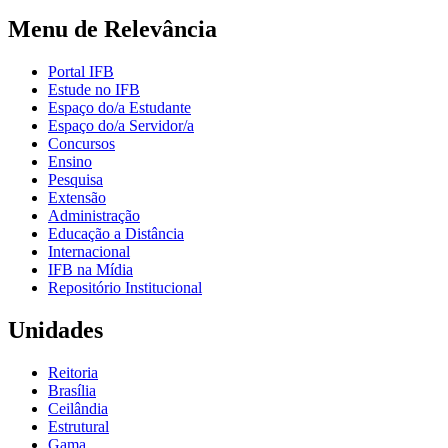
Menu de Relevância
Portal IFB
Estude no IFB
Espaço do/a Estudante
Espaço do/a Servidor/a
Concursos
Ensino
Pesquisa
Extensão
Administração
Educação a Distância
Internacional
IFB na Mídia
Repositório Institucional
Unidades
Reitoria
Brasília
Ceilândia
Estrutural
Gama