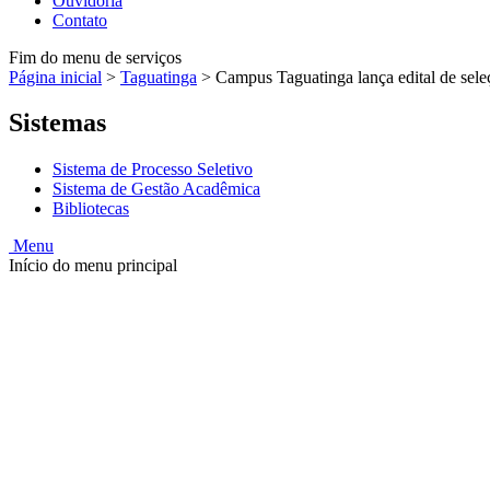
Ouvidoria
Contato
Fim do menu de serviços
Página inicial
>
Taguatinga
>
Campus Taguatinga lança edital de sel
Sistemas
Sistema de Processo Seletivo
Sistema de Gestão Acadêmica
Bibliotecas
Menu
Início do menu principal