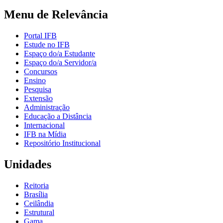
Menu de Relevância
Portal IFB
Estude no IFB
Espaço do/a Estudante
Espaço do/a Servidor/a
Concursos
Ensino
Pesquisa
Extensão
Administração
Educação a Distância
Internacional
IFB na Mídia
Repositório Institucional
Unidades
Reitoria
Brasília
Ceilândia
Estrutural
Gama