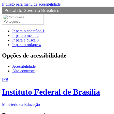
Ir direto para menu de acessibilidade.
Portal do Governo Brasileiro
Portuguese
Ir para o conteúdo
1
Ir para o menu
2
Ir para a busca
3
Ir para o rodapé
4
Opções de acessibilidade
Acessibilidade
Alto contraste
IFB
Instituto Federal de Brasília
Ministério da Educação