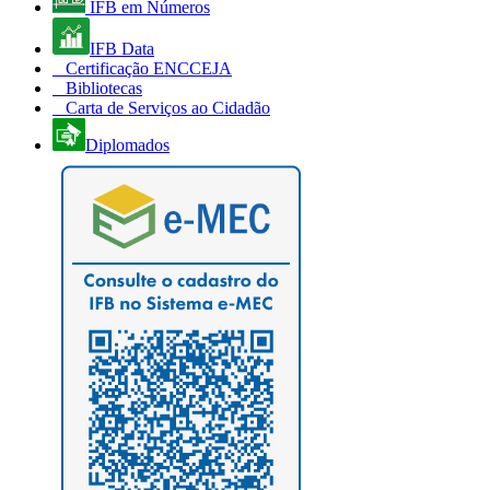
IFB em Números
IFB Data
Certificação ENCCEJA
Bibliotecas
Carta de Serviços ao Cidadão
Diplomados