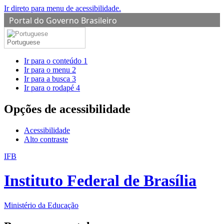
Ir direto para menu de acessibilidade.
Portal do Governo Brasileiro
Portuguese
Ir para o conteúdo
1
Ir para o menu
2
Ir para a busca
3
Ir para o rodapé
4
Opções de acessibilidade
Acessibilidade
Alto contraste
IFB
Instituto Federal de Brasília
Ministério da Educação