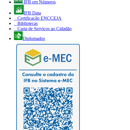
IFB em Números
IFB Data
Certificação ENCCEJA
Bibliotecas
Carta de Serviços ao Cidadão
Diplomados