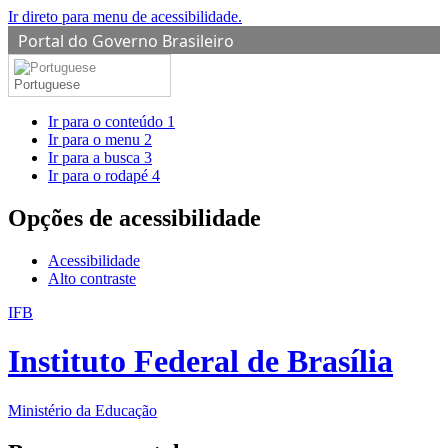
Ir direto para menu de acessibilidade.
Portal do Governo Brasileiro
Portuguese
Ir para o conteúdo
1
Ir para o menu
2
Ir para a busca
3
Ir para o rodapé
4
Opções de acessibilidade
Acessibilidade
Alto contraste
IFB
Instituto Federal de Brasília
Ministério da Educação