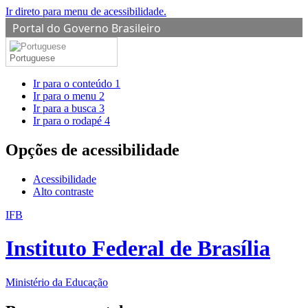
Ir direto para menu de acessibilidade.
Portal do Governo Brasileiro
Portuguese
Ir para o conteúdo
1
Ir para o menu
2
Ir para a busca
3
Ir para o rodapé
4
Opções de acessibilidade
Acessibilidade
Alto contraste
IFB
Instituto Federal de Brasília
Ministério da Educação