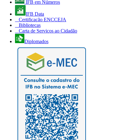
IFB em Números
IFB Data
Certificação ENCCEJA
Bibliotecas
Carta de Serviços ao Cidadão
Diplomados