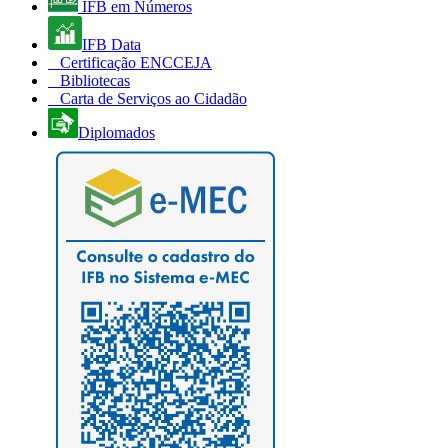
IFB em Números
IFB Data
Certificação ENCCEJA
Bibliotecas
Carta de Serviços ao Cidadão
Diplomados