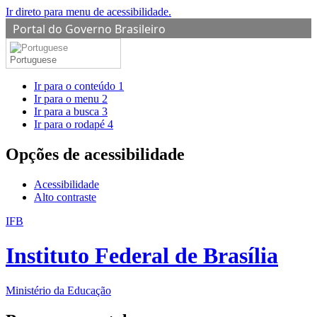
Ir direto para menu de acessibilidade.
Portal do Governo Brasileiro
Portuguese
Ir para o conteúdo
1
Ir para o menu
2
Ir para a busca
3
Ir para o rodapé
4
Opções de acessibilidade
Acessibilidade
Alto contraste
IFB
Instituto Federal de Brasília
Ministério da Educação