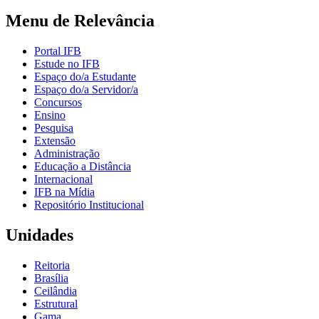
Menu de Relevância
Portal IFB
Estude no IFB
Espaço do/a Estudante
Espaço do/a Servidor/a
Concursos
Ensino
Pesquisa
Extensão
Administração
Educação a Distância
Internacional
IFB na Mídia
Repositório Institucional
Unidades
Reitoria
Brasília
Ceilândia
Estrutural
Gama