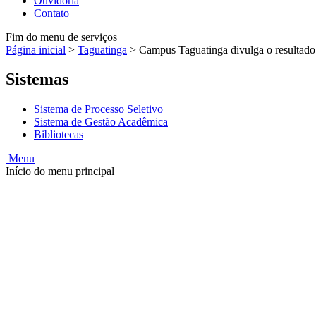
Ouvidoria
Contato
Fim do menu de serviços
Página inicial
>
Taguatinga
>
Campus Taguatinga divulga o resultado 
Sistemas
Sistema de Processo Seletivo
Sistema de Gestão Acadêmica
Bibliotecas
Menu
Início do menu principal