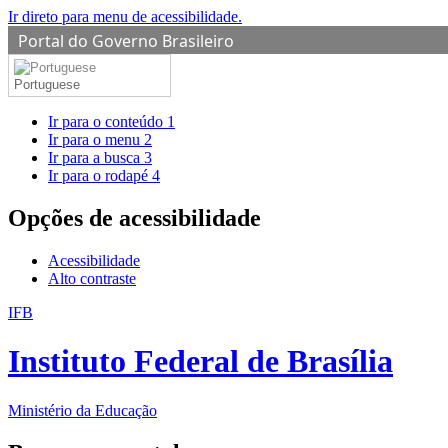
Ir direto para menu de acessibilidade.
Portal do Governo Brasileiro
Portuguese
Ir para o conteúdo
1
Ir para o menu
2
Ir para a busca
3
Ir para o rodapé
4
Opções de acessibilidade
Acessibilidade
Alto contraste
IFB
Instituto Federal de Brasília
Ministério da Educação