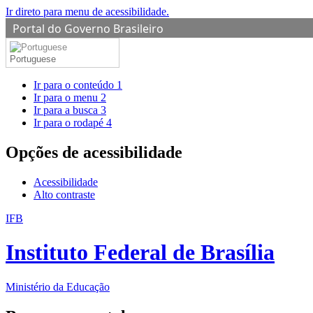
Ir direto para menu de acessibilidade.
Portal do Governo Brasileiro
Portuguese
Ir para o conteúdo
1
Ir para o menu
2
Ir para a busca
3
Ir para o rodapé
4
Opções de acessibilidade
Acessibilidade
Alto contraste
IFB
Instituto Federal de Brasília
Ministério da Educação