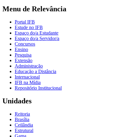
Menu de Relevância
Portal IFB
Estude no IFB
Espaço do/a Estudante
Espaço do/a Servidor/a
Concursos
Ensino
Pesquisa
Extensão
Administração
Educação a Distância
Internacional
IFB na Mídia
Repositório Institucional
Unidades
Reitoria
Brasília
Ceilândia
Estrutural
Gama