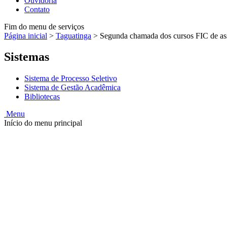
Ouvidoria
Contato
Fim do menu de serviços
Página inicial
>
Taguatinga
>
Segunda chamada dos cursos FIC de ass
Sistemas
Sistema de Processo Seletivo
Sistema de Gestão Acadêmica
Bibliotecas
Menu
Início do menu principal