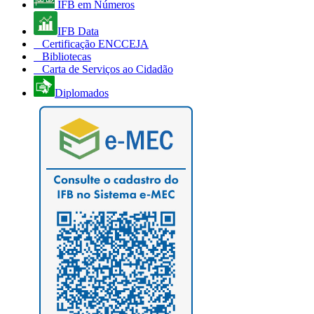
IFB em Números
IFB Data
Certificação ENCCEJA
Bibliotecas
Carta de Serviços ao Cidadão
Diplomados