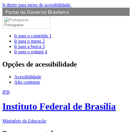
Ir direto para menu de acessibilidade.
Portal do Governo Brasileiro
Portuguese
Ir para o conteúdo
1
Ir para o menu
2
Ir para a busca
3
Ir para o rodapé
4
Opções de acessibilidade
Acessibilidade
Alto contraste
IFB
Instituto Federal de Brasília
Ministério da Educação