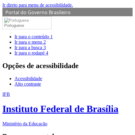
Ir direto para menu de acessibilidade.
Portal do Governo Brasileiro
Portuguese
Ir para o conteúdo
1
Ir para o menu
2
Ir para a busca
3
Ir para o rodapé
4
Opções de acessibilidade
Acessibilidade
Alto contraste
IFB
Instituto Federal de Brasília
Ministério da Educação