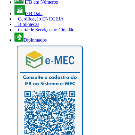
IFB em Números
IFB Data
Certificação ENCCEJA
Bibliotecas
Carta de Serviços ao Cidadão
Diplomados