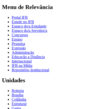
Menu de Relevância
Portal IFB
Estude no IFB
Espaço do/a Estudante
Espaço do/a Servidor/a
Concursos
Ensino
Pesquisa
Extensão
Administração
Educação a Distância
Internacional
IFB na Mídia
Repositório Institucional
Unidades
Reitoria
Brasília
Ceilândia
Estrutural
Gama