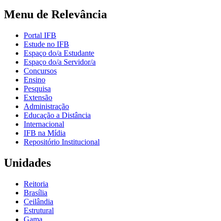
Menu de Relevância
Portal IFB
Estude no IFB
Espaço do/a Estudante
Espaço do/a Servidor/a
Concursos
Ensino
Pesquisa
Extensão
Administração
Educação a Distância
Internacional
IFB na Mídia
Repositório Institucional
Unidades
Reitoria
Brasília
Ceilândia
Estrutural
Gama