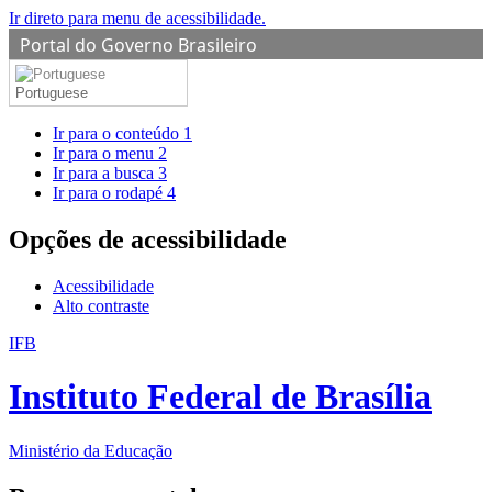
Ir direto para menu de acessibilidade.
Portal do Governo Brasileiro
Portuguese
Ir para o conteúdo
1
Ir para o menu
2
Ir para a busca
3
Ir para o rodapé
4
Opções de acessibilidade
Acessibilidade
Alto contraste
IFB
Instituto Federal de Brasília
Ministério da Educação