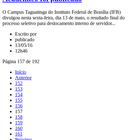
O Campus Taguatinga do Instituto Federal de Brasília (IFB)
divulgou nesta sexta-feira, dia 13 de maio, o resultado final do
processo seletivo para deslocamento interno de servidor...
Escrito por
publicado
13/05/16
12h46
Página 157 de 192
Início
Anterior
152
153
154
155
156
157
158
159
160
161
Próximo