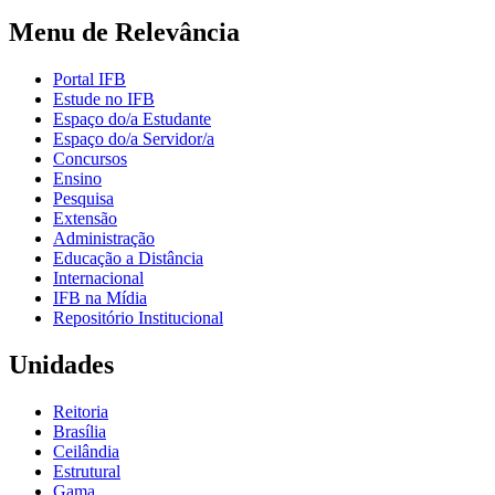
Menu de Relevância
Portal IFB
Estude no IFB
Espaço do/a Estudante
Espaço do/a Servidor/a
Concursos
Ensino
Pesquisa
Extensão
Administração
Educação a Distância
Internacional
IFB na Mídia
Repositório Institucional
Unidades
Reitoria
Brasília
Ceilândia
Estrutural
Gama