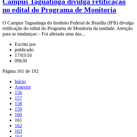
Campus Taguatinga divulga retificação
no edital do Programa de Monitoria
O Campus Taguatinga do Instituto Federal de Brasília (IFB) divulga
retificação do edital do Programa de Monitoria da unidade. Atenção
para as mudanças: - Foi alterada uma das...
Escrito por
publicado
17/03/16
09h30
Página 161 de 192
Início
Anterior
156
157
158
159
160
161
162
163
164