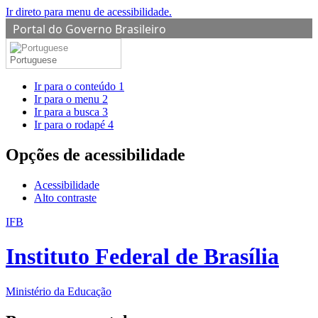
Ir direto para menu de acessibilidade.
Portal do Governo Brasileiro
Portuguese
Ir para o conteúdo
1
Ir para o menu
2
Ir para a busca
3
Ir para o rodapé
4
Opções de acessibilidade
Acessibilidade
Alto contraste
IFB
Instituto Federal de Brasília
Ministério da Educação