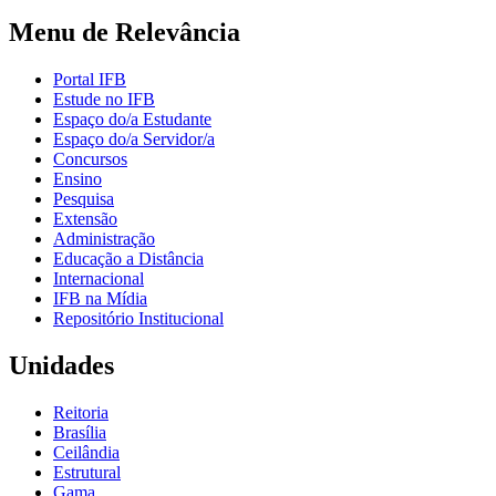
Menu de Relevância
Portal IFB
Estude no IFB
Espaço do/a Estudante
Espaço do/a Servidor/a
Concursos
Ensino
Pesquisa
Extensão
Administração
Educação a Distância
Internacional
IFB na Mídia
Repositório Institucional
Unidades
Reitoria
Brasília
Ceilândia
Estrutural
Gama