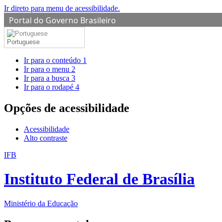
Ir direto para menu de acessibilidade.
Portal do Governo Brasileiro
Portuguese
Ir para o conteúdo
1
Ir para o menu
2
Ir para a busca
3
Ir para o rodapé
4
Opções de acessibilidade
Acessibilidade
Alto contraste
IFB
Instituto Federal de Brasília
Ministério da Educação