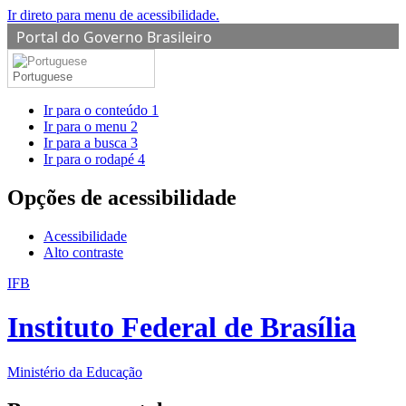
Ir direto para menu de acessibilidade.
Portal do Governo Brasileiro
Portuguese
Ir para o conteúdo
1
Ir para o menu
2
Ir para a busca
3
Ir para o rodapé
4
Opções de acessibilidade
Acessibilidade
Alto contraste
IFB
Instituto Federal de Brasília
Ministério da Educação