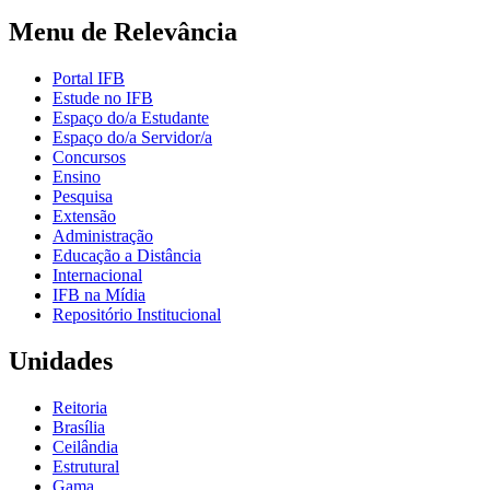
Menu de Relevância
Portal IFB
Estude no IFB
Espaço do/a Estudante
Espaço do/a Servidor/a
Concursos
Ensino
Pesquisa
Extensão
Administração
Educação a Distância
Internacional
IFB na Mídia
Repositório Institucional
Unidades
Reitoria
Brasília
Ceilândia
Estrutural
Gama