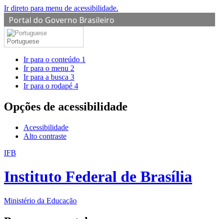
Ir direto para menu de acessibilidade.
Portal do Governo Brasileiro
Portuguese
Ir para o conteúdo
1
Ir para o menu
2
Ir para a busca
3
Ir para o rodapé
4
Opções de acessibilidade
Acessibilidade
Alto contraste
IFB
Instituto Federal de Brasília
Ministério da Educação