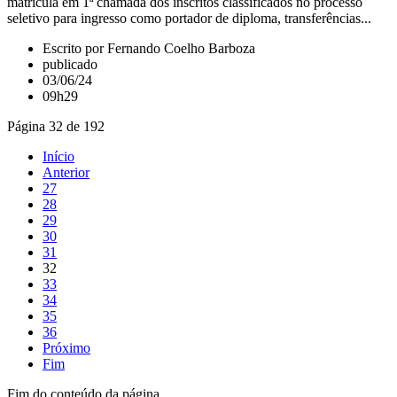
matrícula em 1ª chamada dos inscritos classificados no processo
seletivo para ingresso como portador de diploma, transferências...
Escrito por Fernando Coelho Barboza
publicado
03/06/24
09h29
Página 32 de 192
Início
Anterior
27
28
29
30
31
32
33
34
35
36
Próximo
Fim
Fim do conteúdo da página