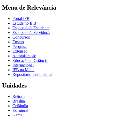
Menu de Relevância
Portal IFB
Estude no IFB
Espaço do/a Estudante
Espaço do/a Servidor/a
Concursos
Ensino
Pesquisa
Extensão
Administração
Educação a Distância
Internacional
IFB na Mídia
Repositório Institucional
Unidades
Reitoria
Brasília
Ceilândia
Estrutural
Gama